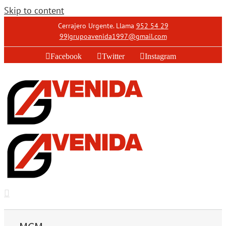
Skip to content
Cerrajero Urgente. Llama
952 54 29
99
|
grupoavenida1997@gmail.com
Facebook
Twitter
Instagram