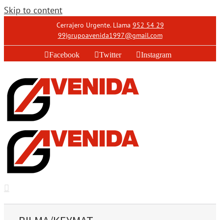
Skip to content
Cerrajero Urgente. Llama
952 54 29
99
|
grupoavenida1997@gmail.com
Facebook
Twitter
Instagram