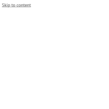
Skip to content
Cerrajero Urgente. Llama
952 54 29 99
|
grupoavenida1997@gmail