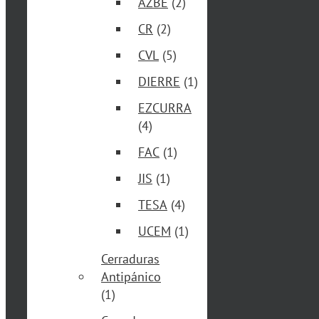
AZBE
(2)
CR
(2)
CVL
(5)
DIERRE
(1)
EZCURRA
(4)
FAC
(1)
JIS
(1)
TESA
(4)
UCEM
(1)
Cerraduras
Antipánico
(1)