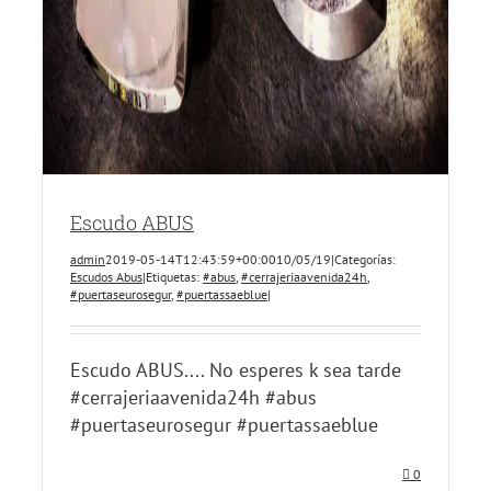
Escudo ABUS
admin
2019-05-14T12:43:59+00:00
10/05/19
|
Categorías:
Escudos Abus
|
Etiquetas:
#abus
,
#cerrajeriaavenida24h
,
#puertaseurosegur
,
#puertassaeblue
|
Escudo ABUS.... No esperes k sea tarde
#cerrajeriaavenida24h #abus
#puertaseurosegur #puertassaeblue
0