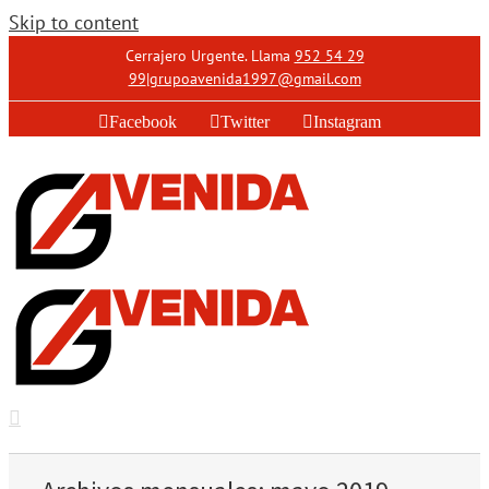
Skip to content
Cerrajero Urgente. Llama
952 54 29
99
|
grupoavenida1997@gmail.com
Facebook
Twitter
Instagram