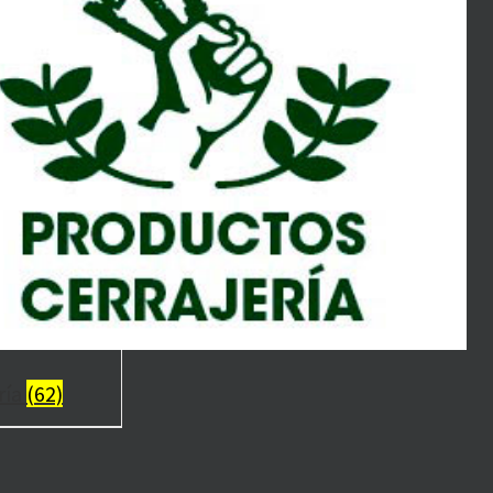
ría
(62)