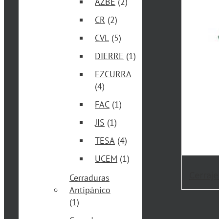
AZBE
(2)
CR
(2)
CVL
(5)
DIERRE
(1)
EZCURRA
(4)
FAC
(1)
JIS
(1)
TESA
(4)
UCEM
(1)
Cerraje
Cerraduras
Antipánico
(1)