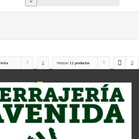
Fecha
Mostrar
12 productos
1
2
3
4
5
6
Siguiente