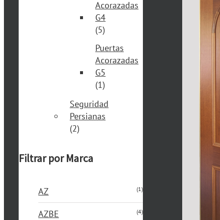
Acorazadas
G4
(5)
Puertas
Acorazadas
G5
(1)
Seguridad
Persianas
(2)
Filtrar por Marca
(1)
AZ
(4)
AZBE