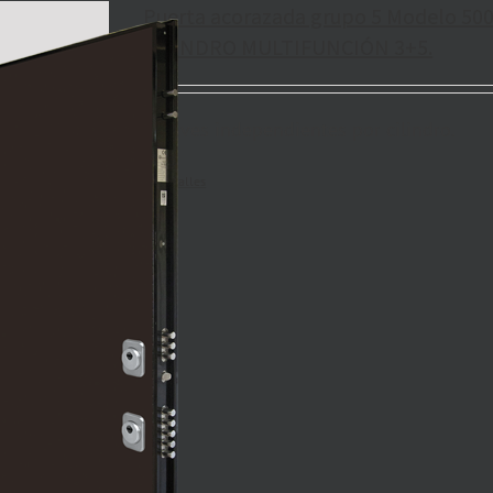
Puerta acorazada grupo 5 Modelo 500
CILINDRO MULTIFUNCIÓN 3+5.
5 llaves independientes por cilindro.
Detalles