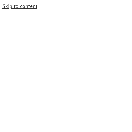
Skip to content
Cerrajero Urgente. Llama
952 54 29 99
|
grupoavenida1997@gmail