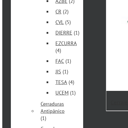
AZBE
(2)
CR
(2)
CVL
(5)
DIERRE
(1)
EZCURRA
(4)
FAC
(1)
JIS
(1)
TESA
(4)
UCEM
(1)
Cerraje
Cerraduras
Antipánico
(1)