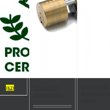
Cerradura de
ría
(62)
Cilindro Azbe
sobreponer A
redondo doble
AZ056A