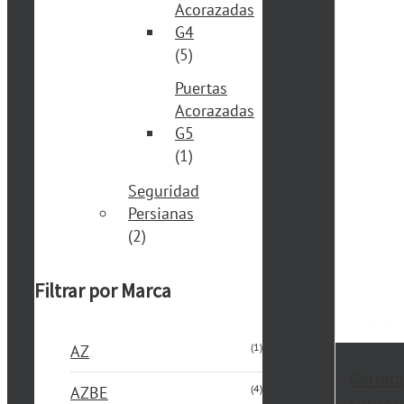
Acorazadas
G4
(5)
Puertas
Acorazadas
G5
(1)
Seguridad
Persianas
(2)
Filtrar por Marca
(1)
AZ
Cerrad
(4)
AZBE
sobrep