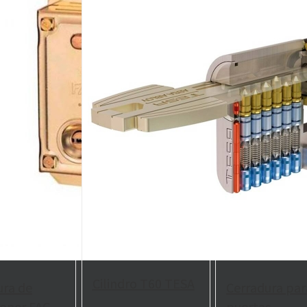
Cilindro T60 TESA
ura de
Cerradura par
oner FAC
puertas