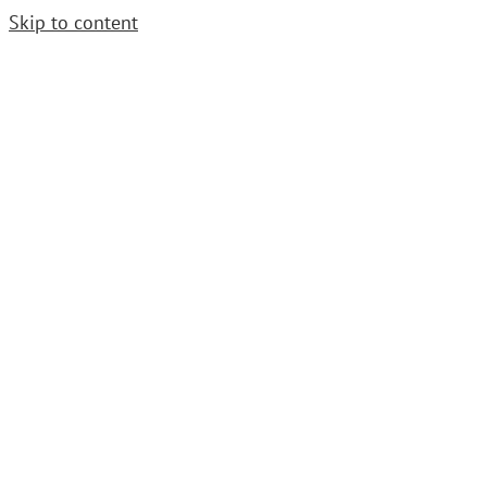
Skip to content
Cerrajero Urgente. Llama
952 54 29 99
|
grupoavenida1997@gmail