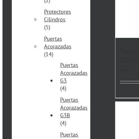
(2)
Protectores
Cilindros
(5)
Puertas
Acorazadas
Cerrad
(14)
sobrep
Puertas
125
Acorazadas
G3
(4)
Puertas
Acorazadas
G3B
(4)
Puertas