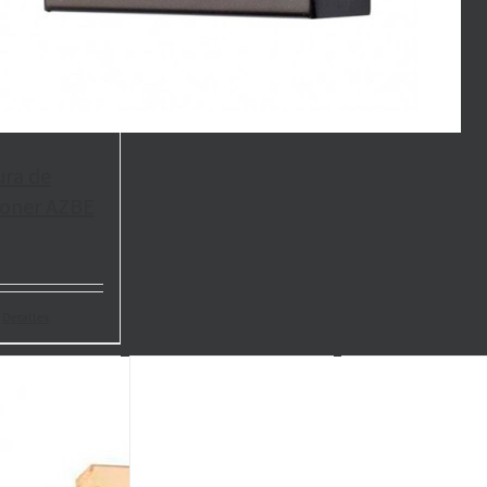
ura de
oner AZBE
Detalles