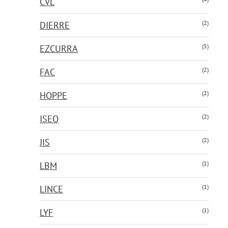
CVL
(2)
DIERRE
(5)
EZCURRA
(2)
FAC
(2)
HOPPE
(2)
ISEO
(2)
JIS
(1)
LBM
(1)
LINCE
(1)
LYF