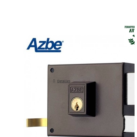
Cerradura de sobreponer AZBE 
Cerradura de sobreponer, golpe y ll
de serreta. Con tirador. Indicar man
izda)
Detalles