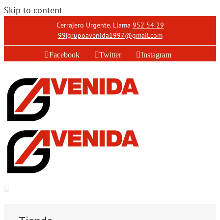
Skip to content
Cerrajero Urgente. Llama
952 54 29
99
|
grupoavenida1997@gmail.com
Facebook
Twitter
Instagram