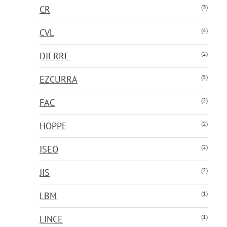
(3)
CR
(4)
CVL
(2)
DIERRE
(5)
EZCURRA
(2)
FAC
(2)
HOPPE
(2)
ISEO
(2)
JIS
(1)
LBM
(1)
LINCE