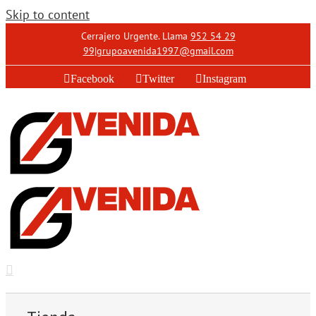
Skip to content
Cerrajero Urgente. Llama
952 54 29
99
|
grupoavenida1997@gmail.com
Facebook
Twitter
Instagram