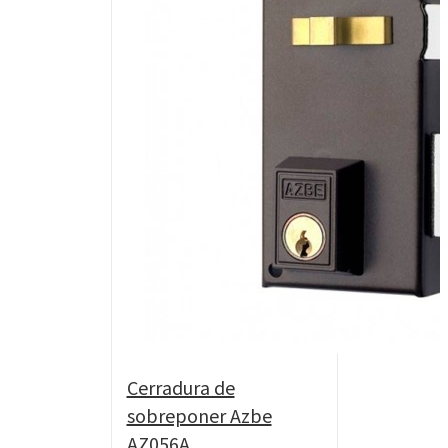
Cerradura de
sobreponer Azbe
AZ056A