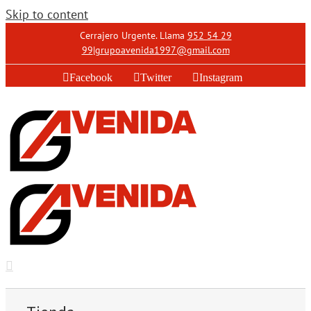
Skip to content
Cerrajero Urgente. Llama
952 54 29
99
|
grupoavenida1997@gmail.com
Facebook
Twitter
Instagram