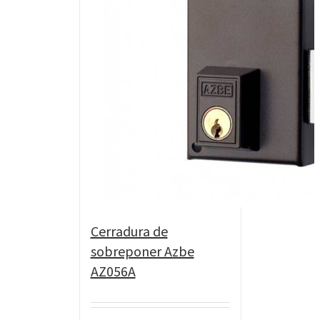
Cerradura de
sobreponer Azbe
AZ056A