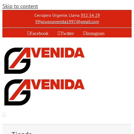
Skip to content
Cerrajero Urgente. Llama
952 54 29
99
|
grupoavenida1997@gmail.com
Facebook
Twitter
Instagram