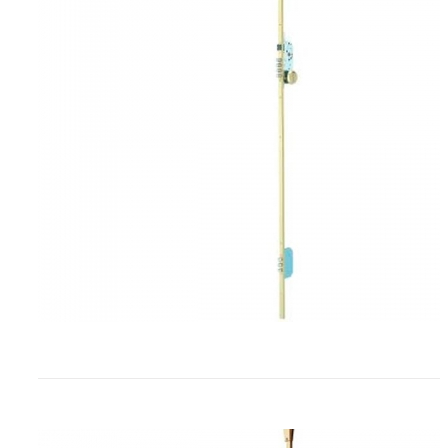
Cerradura TESA sobreponer mul