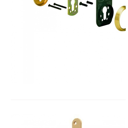
Cerradura TESA serie R200B