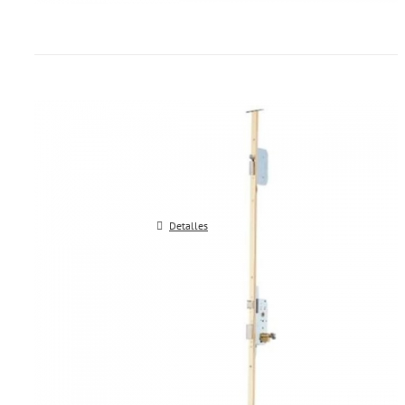
Cerradura TESA embutir multipu
TLPS3 y TLPS5
Detalles