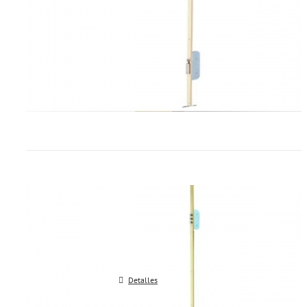
Cerradura TESA embutir multipu
T2B3 y T2B5
Detalles