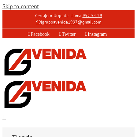
Skip to content
Cerrajero Urgente. Llama
952 54 29
99
|
grupoavenida1997@gmail.com
Facebook
Twitter
Instagram