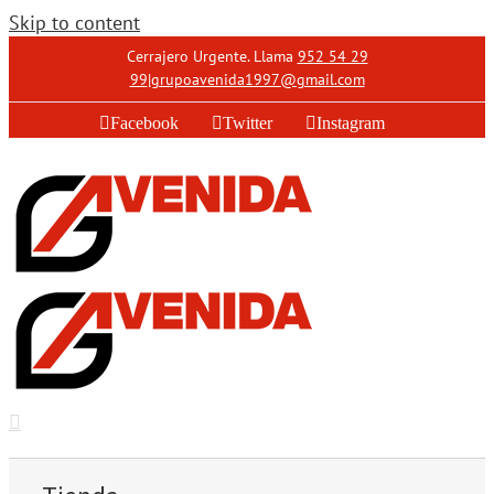
Skip to content
Cerrajero Urgente. Llama
952 54 29
99
|
grupoavenida1997@gmail.com
Facebook
Twitter
Instagram