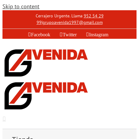
Skip to content
Cerrajero Urgente. Llama
952 54 29
99
|
grupoavenida1997@gmail.com
Facebook
Twitter
Instagram