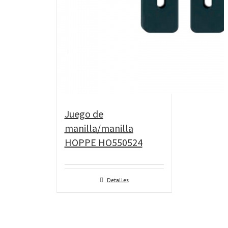
Juego de
manilla/manilla
HOPPE HO550524
Detalles