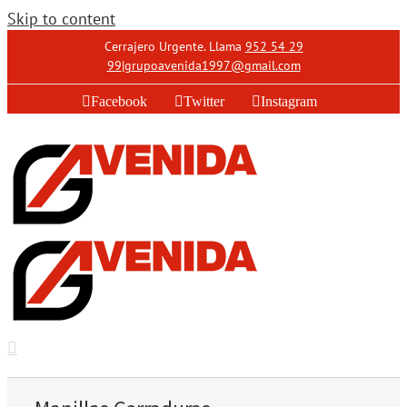
Skip to content
Cerrajero Urgente. Llama
952 54 29
99
|
grupoavenida1997@gmail.com
Facebook
Twitter
Instagram