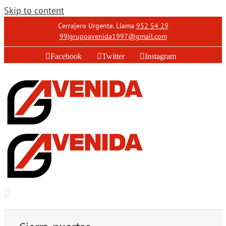
Skip to content
Cerrajero Urgente. Llama
952 54 29
99
|
grupoavenida1997@gmail.com
Facebook
Twitter
Instagram