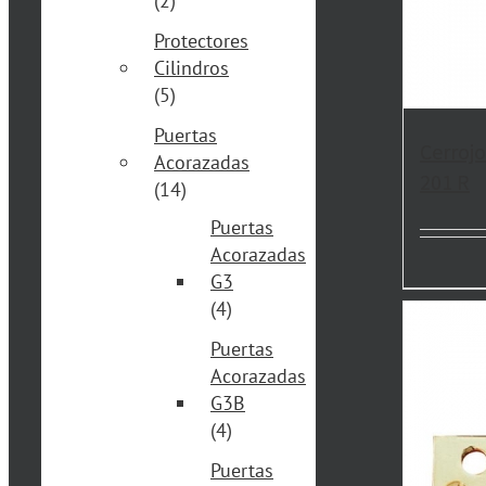
(2)
Protectores
Cilindros
(5)
Puertas
Cerrojo
Acorazadas
201 R
(14)
Puertas
Acorazadas
G3
(4)
Puertas
Acorazadas
G3B
(4)
Puertas