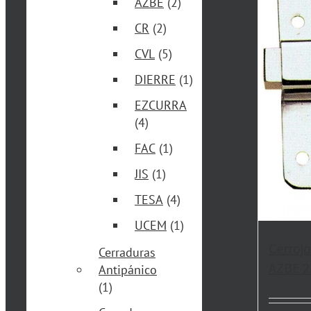
AZBE
(2)
CR
(2)
CVL
(5)
DIERRE
(1)
EZCURRA
(4)
FAC
(1)
JIS
(1)
TESA
(4)
UCEM
(1)
Cerrojo
Cerraduras
AZBE 2
Antipánico
(1)