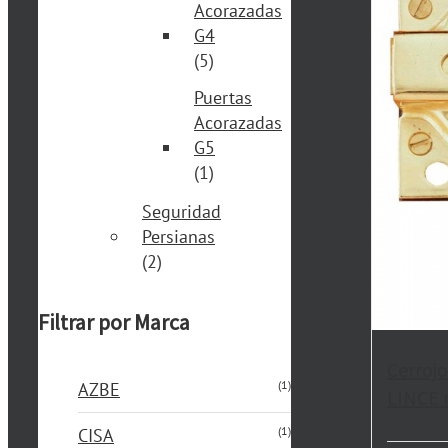
Acorazadas
G4
(5)
Puertas
Acorazadas
G5
(1)
Seguridad
Persianas
(2)
Filtrar por Marca
Cerrojo
(1)
AZBE
LINCE 
(1)
CISA