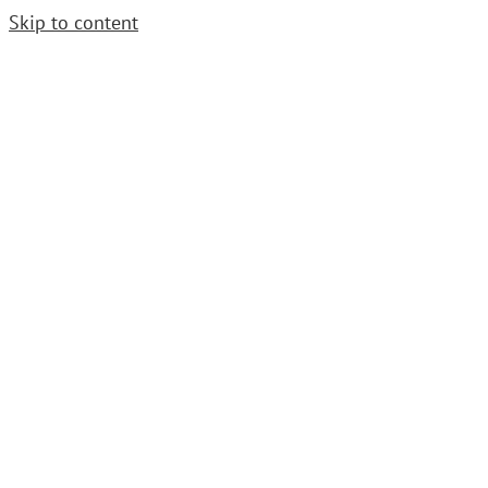
Skip to content
Cerrajero Urgente. Llama
952 54 29 99
|
grupoavenida1997@gmail