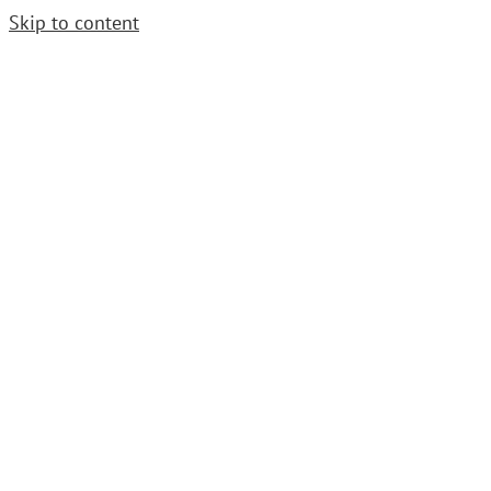
Skip to content
Cerrajero Urgente. Llama
952 54 29 99
|
grupoavenida1997@gmail