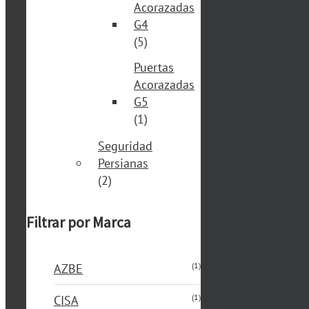
Acorazadas
G4
(5)
Puertas
Acorazadas
G5
(1)
Seguridad
Persianas
(2)
Filtrar por Marca
(1)
AZBE
(1)
CISA