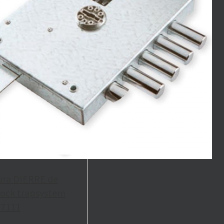
ura DIERRE de
 lock trapsystem
 7111