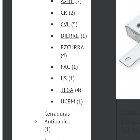
AZBE
(2)
CR
(2)
CVL
(5)
DIERRE
(1)
EZCURRA
(4)
FAC
(1)
JIS
(1)
TESA
(4)
UCEM
(1)
Cerrad
Cerraduras
gorjas
Antipánico
SERNE
(1)