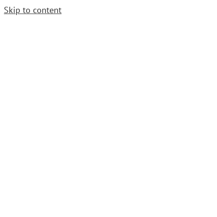
Skip to content
Cerrajero Urgente. Llama
952 54 29 99
|
grupoavenida1997@gmail