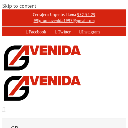
Skip to content
Cerrajero Urgente. Llama
952 54 29
99
|
grupoavenida1997@gmail.com
Facebook
Twitter
Instagram