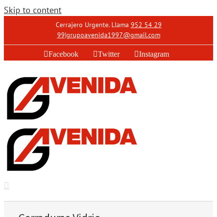
Skip to content
Cerrajero Urgente. Llama
952 54 29
99
|
grupoavenida1997@gmail.com
Facebook
Twitter
Instagram